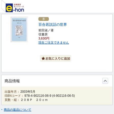
百合若説話の世界
前田淑／著
弦書房
3,630円
現在ご注文できません
商品情報
出版年月：
2003年5月
ISBNコード：
978-4-902116-06-9
(
4-902116-06-5
)
頁数・縦：
２０８Ｐ ２０ｃｍ
商品の返品について