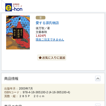
愛する源氏物語
俵万智／著
文藝春秋
1,624円
現在ご注文できません
商品情報
出版年月：
2003年7月
ISBNコード：
978-4-16-365100-2
(
4-16-365100-4
)
頁数・縦：
２８５Ｐ ２０ｃｍ