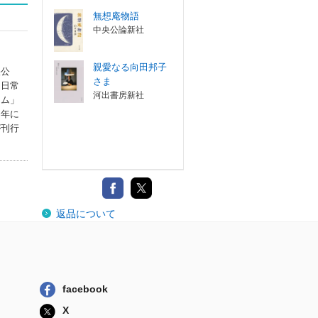
無想庵物語
中央公論新社
親愛なる向田邦子
央公
さま
「日常
河出書房新社
ラム」
２年に
が刊行
返品について
facebook
X