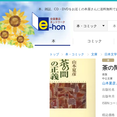
本、雑誌、CD・DVDをお近くの本屋さんに送料無料で
本
コミック
トップ
本・コミック
文庫
日本文学
茶の
改版
中公文庫
山本夏彦
出版社名
出版年月
ISBNコー
税込価格