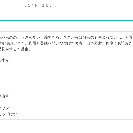
３１４Ｐ １６ｃｍ
ツバものの、うさん臭い正義である。そこからは何ものも生まれない…。人間
返す波のごとく、真贋と美醜を問いつづけた著者、山本夏彦。何度でも読みた
発見をする作品集。
畜生か
り出す
ーワン
ある〔ほか〕