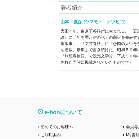
著者紹介
山本 夏彦 (ヤマモト ナツヒコ)
大正４年、東京下谷根岸に生まれる。十五
論』に「年を歴た鰐の話」の翻訳を発表す
茶飯事」、『文芸春秋』に「愚図の大いそ
を連載、最期まで書き続けた。昭和５９年
『無想庵物語』で読売文学賞、平成１０年
された当時に掲載されていたものです）
e-honについて
初めてのお客様へ
会員専
ご利用案内
My書