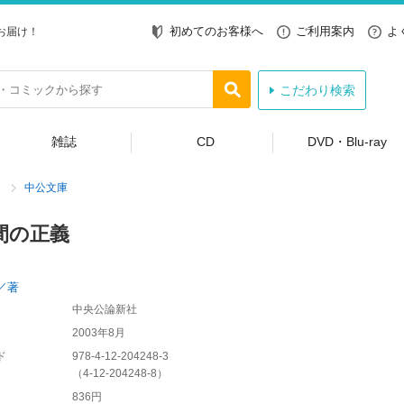
初めてのお客様へ
ご利用案内
よ
お届け！
こだわり検索
雑誌
CD
DVD・Blu-ray
中公文庫
間の正義
／著
中央公論新社
2003年8月
ド
978-4-12-204248-3
（
4-12-204248-8
）
836円