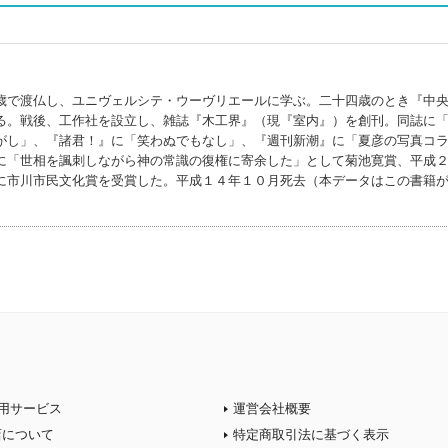
歳で渡仏し、ユニヴェルシテ・ウーヴリエールに学ぶ。二十四歳のとき『中
る。戦後、工作社を設立し、雑誌『木工界』（現『室内』）を創刊。同誌に
がし」、『諸君！』に「笑わぬでもなし」、『週刊新潮』に「夏彦の写真コ
に「世相を諷刺しながら神の常識の復権に寄余した」として菊池寛賞、平成
に市川市民文化賞を受賞した。平成１４年１０月死去（本データはこの書籍
用サービス
運営会社概要
店について
特定商取引法に基づく表示