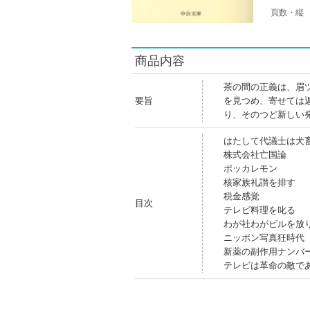
頁数・縦
商品内容
茶の間の正義は、眉
要旨
を見つめ、寄せては
り、そのつど新しい
はたして代議士は犬
株式会社亡国論
ポッカレモン
核家族礼讃を排す
税金感覚
目次
テレビ料理を叱る
わが社わがビルを放
ニッポン写真狂時代
新薬の副作用ナンバ
テレビは革命の敵で