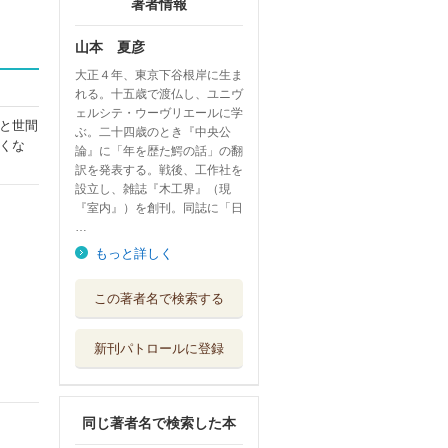
著者情報
山本 夏彦
大正４年、東京下谷根岸に生ま
れる。十五歳で渡仏し、ユニヴ
ェルシテ・ウーヴリエールに学
と世間
ぶ。二十四歳のとき『中央公
くな
論』に「年を歴た鰐の話」の翻
訳を発表する。戦後、工作社を
設立し、雑誌『木工界』（現
『室内』）を創刊。同誌に「日
…
もっと詳しく
この著者名で検索する
新刊パトロールに登録
同じ著者名で検索した本