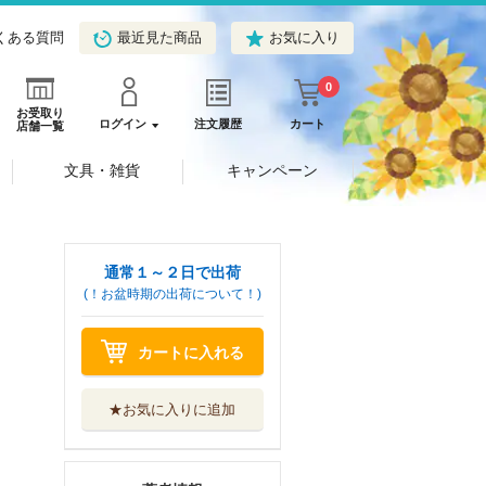
くある質問
最近見た商品
お気に入り
0
お受取り
ログイン
注文履歴
カート
店舗一覧
文具・雑貨
キャンペーン
通常１～２日で出荷
(！お盆時期の出荷について！)
カートに入れる
★お気に入りに追加