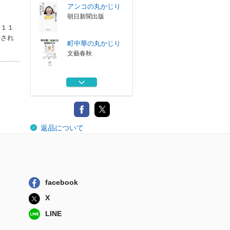
アンコの丸かじり
朝日新聞出版
第１１
行され
町中華の丸かじり
文藝春秋
ショージ君の老い
てなお、ケシカ...
大和書房
あれも食いたいこ
返品について
れも食いたい丸...
朝日新聞出版
ドヤ！これがオレ
文藝春秋
facebook
アンコの丸かじり
X
朝日新聞出版
LINE
町中華の丸かじり