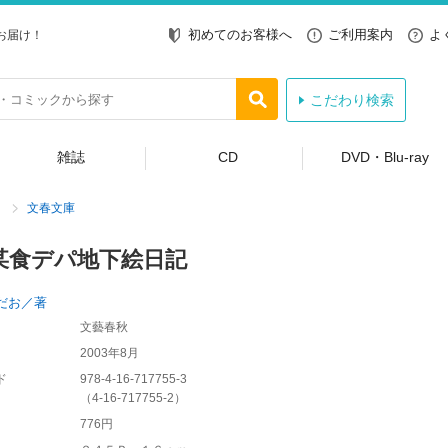
初めてのお客様へ
ご利用案内
よ
お届け！
こだわり検索
雑誌
CD
DVD・Blu-ray
文春文庫
某食デパ地下絵日記
だお／著
文藝春秋
2003年8月
ド
978-4-16-717755-3
（
4-16-717755-2
）
776円