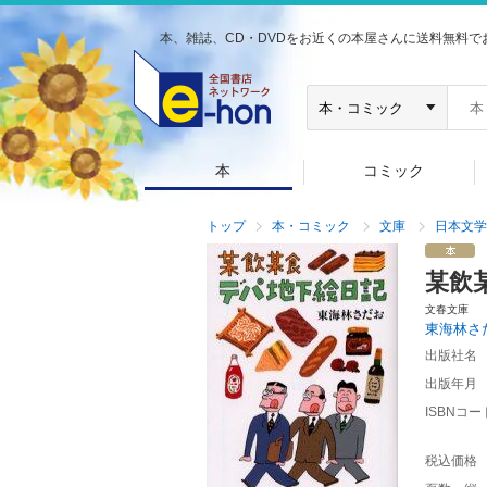
本、雑誌、CD・DVDをお近くの本屋さんに送料無料で
本
コミック
トップ
本・コミック
文庫
日本文学
某飲
文春文庫
東海林さ
出版社名
出版年月
ISBNコー
税込価格