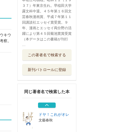
本名庄司禎雄。昭和１２（１９
３７）年東京生れ。早稲田大学
露文科中退。４５年第１６回文
芸春秋漫画賞、平成７年第１１
回講談社エッセイ賞受賞。９
年、漫画とエッセイ両分野の活
躍により第４５回菊池寛賞受賞
ウキウ
（本データはこの書籍が刊行
考察。
…
町中華の丸かじり
この著者名で検索する
文藝春秋
新刊パトロールに登録
ショージ君の老い
てなお、ケシカ...
大和書房
同じ著者名で検索した本
あれも食いたいこ
れも食いたい丸...
朝日新聞出版
ドヤ！これがオレ
文藝春秋