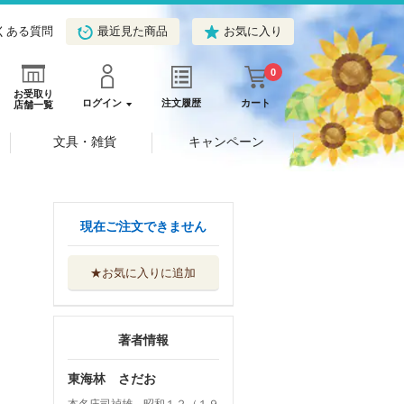
くある質問
最近見た商品
お気に入り
0
お受取り
ログイン
注文履歴
カート
店舗一覧
文具・雑貨
キャンペーン
現在ご注文できません
★お気に入りに追加
著者情報
東海林 さだお