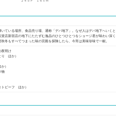
２４５Ｐ １６ｃｍ
輝いている場所、食品売り場、通称「デパ地下」。なぜ人はデパ地下へいくと
百貨店新宿店の地下にたたずむ逸品のひとつひとつをショージ君が味わい深く
夏秋冬もすべてつまった味の宮殿を探険したら、今宵は美味珍味で一献。
の夜明け
とり ほか）
ほか）
り物
）
ストビーフ ほか）