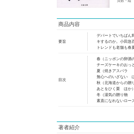
頁数・縦
商品内容
デパートでいちばん
要旨
キするのか。小田急
トレンドも老舗も春
春（ニッポンの卵酒
チーズケーキのおっ
夏（焼きアスパラ
無心へのいざない 
目次
秋（北海道からの贈
あとをひく栗 ほか
冬（湯気の贈り物
素直になれないロー
著者紹介