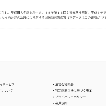
京生れ。早稲田大学露文科中退。４５年第１６回文芸春秋漫画賞、平成７年
ッセイ両分野の活躍により第４５回菊池寛賞受賞（本データはこの書籍が刊
用サービス
運営会社概要
店について
特定商取引法に基づく表示
プライバシーポリシー
会員規約