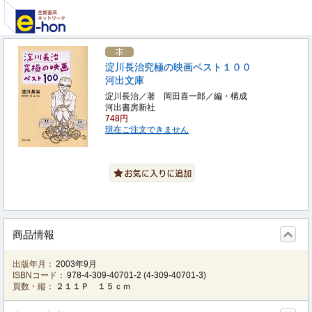
淀川長治究極の映画ベスト１００
河出文庫
淀川長治／著 岡田喜一郎／編・構成
河出書房新社
748円
現在ご注文できません
商品情報
出版年月：
2003年9月
ISBNコード：
978-4-309-40701-2
(
4-309-40701-3
)
頁数・縦：
２１１Ｐ １５ｃｍ