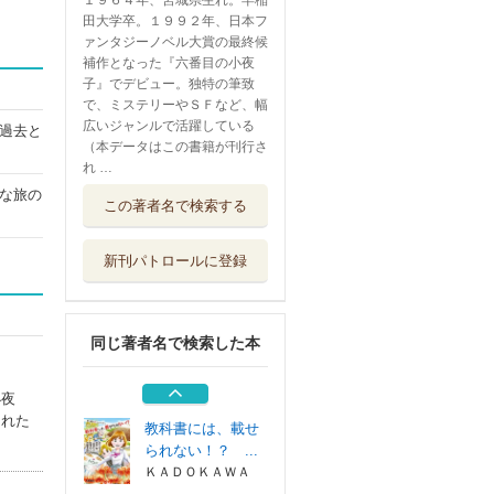
１９６４年、宮城県生れ。早稲
田大学卒。１９９２年、日本フ
ァンタジーノベル大賞の最終候
補作となった『六番目の小夜
子』でデビュー。独特の筆致
で、ミステリーやＳＦなど、幅
広いジャンルで活躍している
過去と
（本データはこの書籍が刊行さ
れ …
プレゼント
な旅の
この著者名で検索する
新潮社
新刊パトロールに登録
傾斜のマリア
双葉社
同じ著者名で検索した本
鈍色幻視行 上
集英社
小夜
された
教科書には、載せ
られない！？ ...
ＫＡＤＯＫＡＷＡ