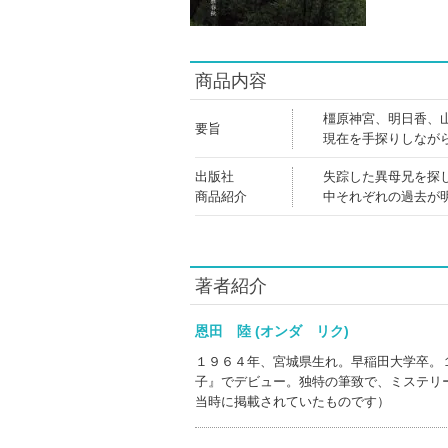
商品内容
橿原神宮、明日香、
要旨
現在を手探りしなが
出版社
失踪した異母兄を探
商品紹介
中それぞれの過去が
著者紹介
恩田 陸 (オンダ リク)
１９６４年、宮城県生れ。早稲田大学卒。
子』でデビュー。独特の筆致で、ミステリ
当時に掲載されていたものです）