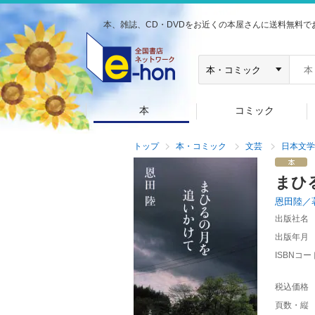
本、雑誌、CD・DVDをお近くの本屋さんに送料無料で
本
コミック
トップ
本・コミック
文芸
日本文学
まひ
恩田陸／
出版社名
出版年月
ISBNコー
税込価格
頁数・縦