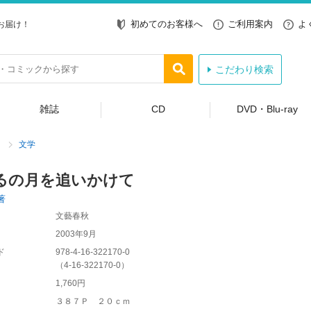
初めてのお客様へ
ご利用案内
よ
お届け！
こだわり検索
雑誌
CD
DVD・Blu-ray
文学
るの月を追いかけて
著
文藝春秋
2003年9月
ド
978-4-16-322170-0
（
4-16-322170-0
）
1,760円
３８７Ｐ ２０ｃｍ