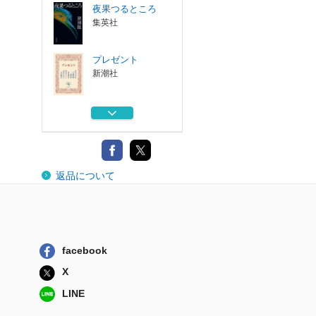
夜果つるところ
集英社
プレゼント
新潮社
傾斜のマリア
双葉社
鈍色幻視行 上
返品について
集英社
教科書には、載せ
られない！？ ...
ＫＡＤＯＫＡＷＡ
facebook
夜果つるところ
X
集英社
LINE
プレゼント