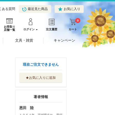
くある質問
最近見た商品
お気に入り
0
お受取り
ログイン
注文履歴
カート
店舗一覧
文具・雑貨
キャンペーン
現在ご注文できません
★お気に入りに追加
著者情報
恩田 陸