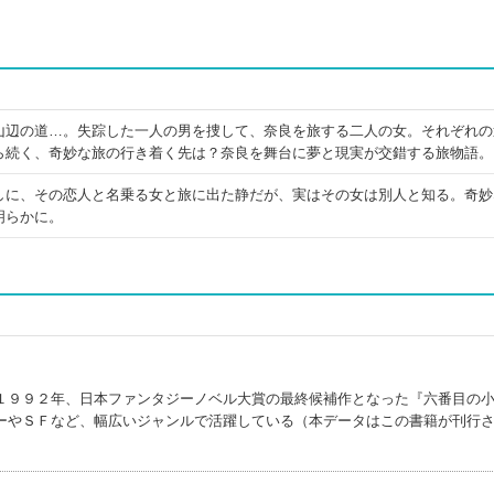
山辺の道…。失踪した一人の男を捜して、奈良を旅する二人の女。それぞれの
ら続く、奇妙な旅の行き着く先は？奈良を舞台に夢と現実が交錯する旅物語。
しに、その恋人と名乗る女と旅に出た静だが、実はその女は別人と知る。奇妙
明らかに。
１９９２年、日本ファンタジーノベル大賞の最終候補作となった『六番目の
ーやＳＦなど、幅広いジャンルで活躍している（本データはこの書籍が刊行