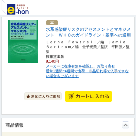
水系感染症リスクのアセスメントとマネジメ
ント ＷＨＯのガイドライン・基準への適用
Ｌｏｒｎａ Ｆｅｗｔｒｅｌｌ／編 Ｊａｍｉｅ
Ｂａｒｔｒａｍ／編 金子光美／監訳 平田強／監
訳
技報堂出版
8,140円
メーカーに在庫有無を確認し、お取り寄せ
通常1週間~4週間で出荷 ※品切れ等で入手できな
い場合もございます
商品情報