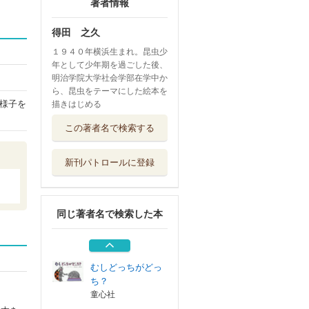
著者情報
得田 之久
１９４０年横浜生まれ。昆虫少
年として少年期を過ごした後、
明治学院大学社会学部在学中か
ら、昆虫をテーマにした絵本を
様子を
描きはじめる
おいしいおいしい
この著者名で検索する
お・か・お！
童心社
新刊パトロールに登録
まる！
童心社
同じ著者名で検索した本
だーれ？
童心社
むしどっちがどっ
ち？
童心社