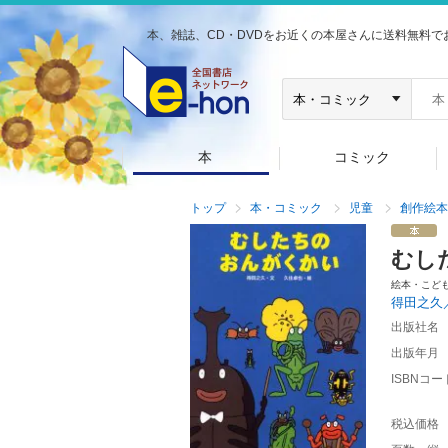
本、雑誌、CD・DVDをお近くの本屋さんに送料無料で
本
コミック
トップ
本・コミック
児童
創作絵本
むし
絵本・こど
得田之久
出版社名
出版年月
ISBNコー
税込価格