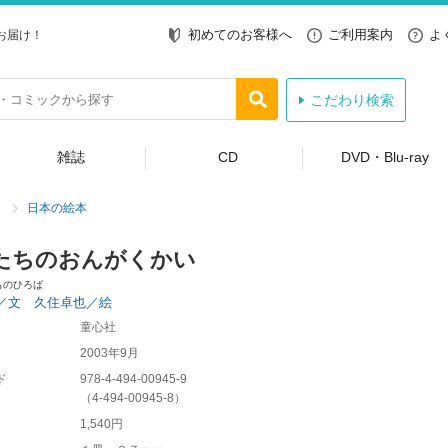
初めてのお客様へ
ご利用案内
よ
お届け！
こだわり検索
雑誌
CD
DVD・Blu-ray
日本の絵本
たちのおんがくかい
ものひろば
／文 久住卓也／絵
童心社
2003年9月
ド
978-4-494-00945-9
（
4-494-00945-8
）
1,540円