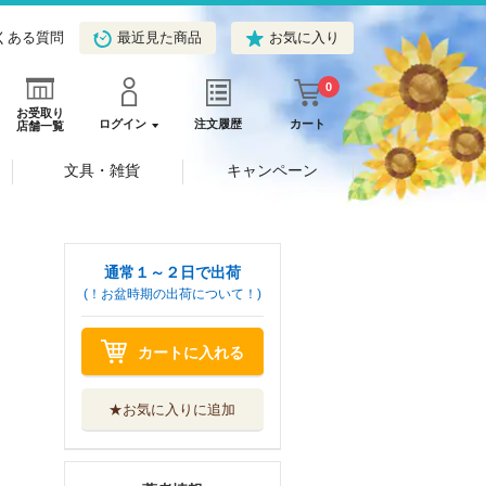
くある質問
最近見た商品
お気に入り
0
お受取り
ログイン
注文履歴
カート
店舗一覧
文具・雑貨
キャンペーン
通常１～２日で出荷
(！お盆時期の出荷について！)
カートに入れる
★お気に入りに追加