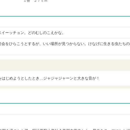
１冊 ２７ｃｍ
スイーッチョン。どのむしのこえかな。
楽会をひらこうとするが、いい場所が見つからない。けなげに生きる虫たちの
をはじめようとしたとき…ジャジャジャーンと大きな音が！