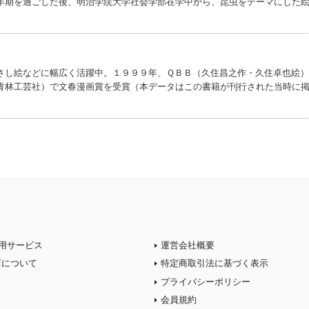
年期を過ごした後、明治学院大学社会学部在学中から、昆虫をテーマにした
さし絵などに幅広く活躍中。１９９９年、ＱＢＢ（久住昌之作・久住卓也絵）
青林工芸社）で文春漫画賞を受賞（本データはこの書籍が刊行された当時に
用サービス
運営会社概要
店について
特定商取引法に基づく表示
プライバシーポリシー
会員規約