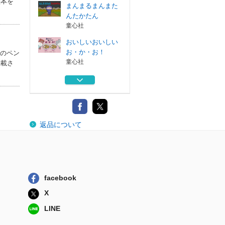
絵本を
まんまるまんまた
んたかたん
童心社
おいしいおいしい
お・か・お！
のペン
童心社
掲載さ
まる！
童心社
だーれ？
返品について
童心社
むしどっちがどっ
ち？
童心社
facebook
まんまるまんまた
X
んたかたん
童心社
LINE
おいしいおいしい