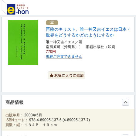
再臨のキリスト、唯一神又吉イエスは日本・
世界をどうするかどのようにするか
唯一神又吉イエス／著
南風原町（沖縄県）〕 那覇出版社（印刷
770円
現在ご注文できません
商品情報
出版年月：
2003年5月
ISBNコード：
978-4-89095-137-6
(
4-89095-137-7
)
頁数・縦：
１３４Ｐ １９ｃｍ