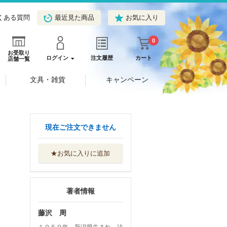
くある質問
最近見た商品
お気に入り
0
お受取り
ログイン
注文履歴
カート
店舗一覧
文具・雑貨
キャンペーン
現在ご注文できません
★お気に入りに追加
著者情報
藤沢 周