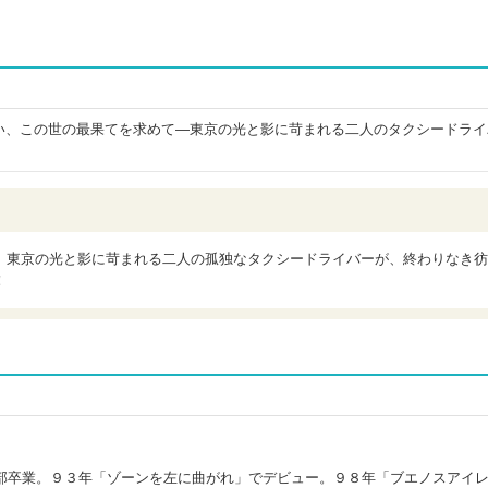
い、この世の最果てを求めて―東京の光と影に苛まれる二人のタクシードライ
」東京の光と影に苛まれる二人の孤独なタクシードライバーが、終わりなき彷
！
部卒業。９３年「ゾーンを左に曲がれ」でデビュー。９８年「ブエノスアイ