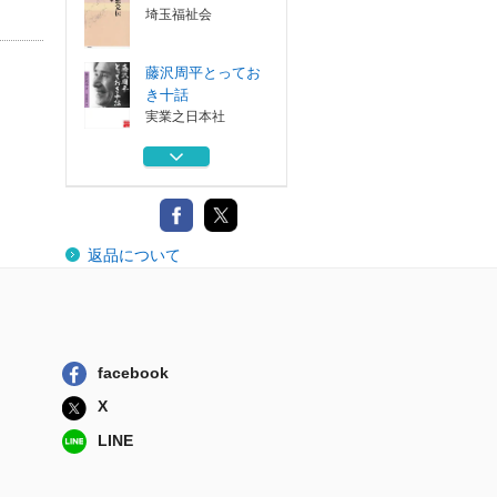
埼玉福祉会
藤沢周平とってお
き十話
実業之日本社
遊ビヲセントヤ
想う、迷う、考...
春陽堂書店
鎌倉幽世八景
返品について
鳥影社
天保悪党伝 上
埼玉福祉会
facebook
天保悪党伝 下
X
埼玉福祉会
LINE
藤沢周平とってお
き十話