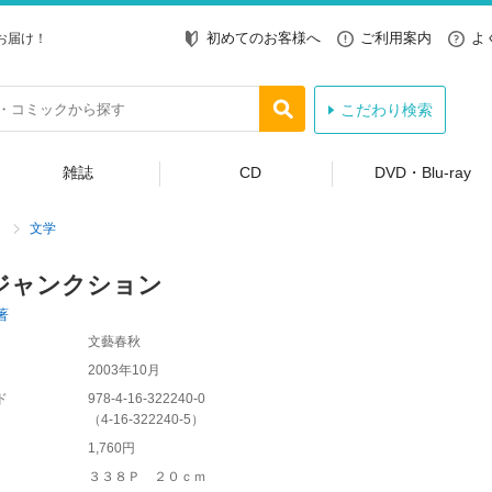
初めてのお客様へ
ご利用案内
よ
お届け！
こだわり検索
雑誌
CD
DVD・Blu-ray
文学
ジャンクション
著
文藝春秋
2003年10月
ド
978-4-16-322240-0
（
4-16-322240-5
）
1,760円
３３８Ｐ ２０ｃｍ