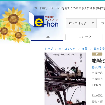
本、雑誌、CD・DVDをお近くの本屋さんに送料無料で
本
コミック
トップ
本・コミック
文芸
日本文学
箱崎
藤沢周／
出版社名
出版年月
ISBNコー
税込価格
頁数・縦