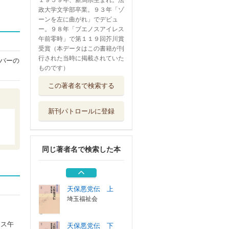
１９５９年、新潟県生まれ。法
政大学文学部卒業。９３年「ゾ
ーンを左に曲がれ」でデビュ
ー。９８年「ブエノスアイレス
午前零時」で第１１９回芥川賞
受賞（本データはこの書籍が刊
行された当時に掲載されていた
バーの
ものです）
藤沢周平とってお
この著者名で検索する
き十話
実業之日本社
新刊パトロールに登録
遊ビヲセントヤ
想う、迷う、考...
春陽堂書店
同じ著者名で検索した本
鎌倉幽世八景
鳥影社
天保悪党伝 上
埼玉福祉会
レス午
天保悪党伝 下