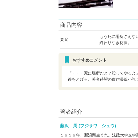
商品内容
もう死に場所さえな
要旨
終わりなき彷徨。
おすすめコメント
「・・・死に場所だと？殺してやるよ
徨をとげる、著者待望の傑作長篇小説
著者紹介
藤沢 周 (フジサワ シュウ)
１９５９年、新潟県生まれ。法政大学文学