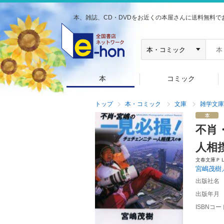
本、雑誌、CD・DVDをお近くの本屋さんに送料無料で
本
コミック
トップ
本・コミック
文庫
雑学文庫
不肖
人相
文春文庫Ｐ
宮嶋茂樹
出版社名
出版年月
ISBNコー