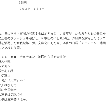
628円
２９３Ｐ １６ｃｍ
も、世に不肖・宮嶋の写真ネタは尽きまじ…。新年早々からガキどもの暴走を
に正義のフラッシュを浴びせ、和歌山の「ヒ素御殿」の解体を激写したミレニ
材を活写した奮戦記第３弾。文庫化にあたり、本書の白眉「チェチェン―地図
１００枚を加筆。
ｉｓｓｉｏｎ チェチェン―地図から消え去る街
滅大作戦
らアカン！
居がある謎
、従軍ス
、何が『天声』や！
に人権なんて…
管に全員集合！
の逮捕は定説です
し事はお家芸〔ほか〕