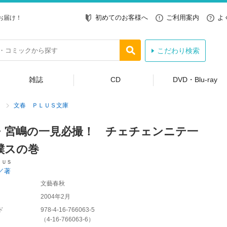
初めてのお客様へ
ご利用案内
よ
お届け！
こだわり検索
雑誌
CD
DVD・Blu-ray
文春 ＰＬＵＳ文庫
・宮嶋の一見必撮！ チェチェンニテ一
撲スの巻
ＬＵＳ
／著
文藝春秋
2004年2月
ド
978-4-16-766063-5
（
4-16-766063-6
）