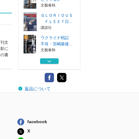
文藝春秋
ＧＬＯＲＩＯＵＳ
ＦＬＥＥＴ日...
講談社
ウクライナ戦記
週刊文
不肖・宮嶋最後...
撮影に
文藝春秋
この書
精強なる日本艦隊
講談社
不肖・宮嶋のビビ
返品について
リアン・ナイト...
祥伝社
君たちはこの国を
どう守るか
文藝春秋
facebook
ＧＬＯＲＩＯＵＳ
X
ＦＬＥＥＴ日...