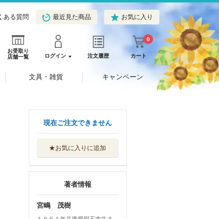
くある質問
最近見た商品
お気に入り
0
お受取り
ログイン
注文履歴
カート
店舗一覧
文具・雑貨
キャンペーン
現在ご注文できません
★お気に入りに追加
著者情報
宮嶋 茂樹