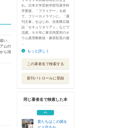
１９６１年兵庫県明石市生ま
れ。日本大学芸術学部写真学科
卒業後、「フライデー」を経
て、フリーカメラマンに。「週
刊文春」をはじめ、自衛隊広報
誌「セキュリタリアン」などで
活躍。９６年に東京拘置所のオ
ウム真理教教祖・麻原彰晃の撮
追い、
…
アムの
もっと詳しく
から消
ウクライナ戦記
この著者名で検索する
不肖・宮嶋最後...
文藝春秋
新刊パトロールに登録
精強なる日本艦隊
講談社
同じ著者名で検索した本
不肖・宮嶋のビビ
リアン・ナイト...
祥伝社
君たちはこの国を
どう守るか