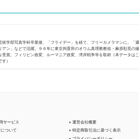
芸術学部写真学科卒業後、「フライデー」を経て、フリーカメラマンに。「
リアン」などで活躍。９６年に東京拘置所のオウム真理教教祖・麻原彰晃の
を受賞。フィリピン政変、ルーマニア政変、湾岸戦争等を取材（本データは
です）
用サービス
運営会社概要
店について
特定商取引法に基づく表示
プライバシーポリシー