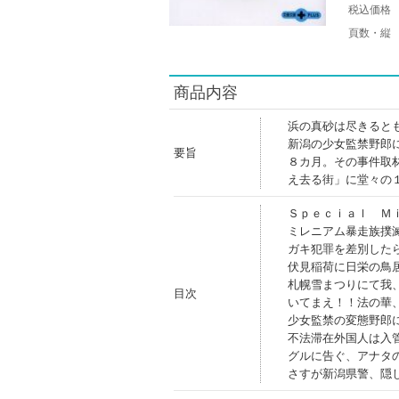
税込価格
頁数・縦
商品内容
浜の真砂は尽きると
新潟の少女監禁野郎
要旨
８カ月。その事件取
え去る街」に堂々の
Ｓｐｅｃｉａｌ Ｍ
ミレニアム暴走族撲
ガキ犯罪を差別した
伏見稲荷に日栄の鳥
札幌雪まつりにて我
目次
いてまえ！！法の華
少女監禁の変態野郎
不法滞在外国人は入
グルに告ぐ、アナタ
さすが新潟県警、隠