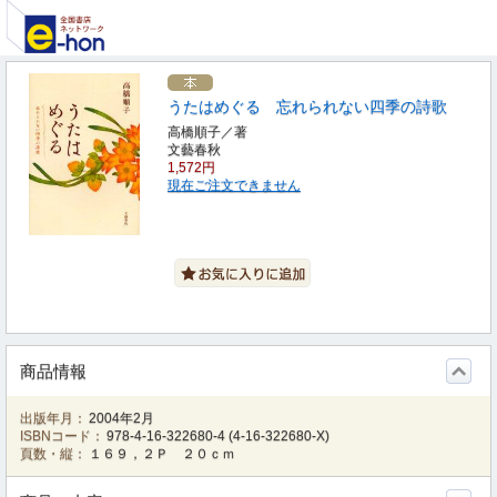
うたはめぐる 忘れられない四季の詩歌
高橋順子／著
文藝春秋
1,572円
現在ご注文できません
商品情報
出版年月：
2004年2月
ISBNコード：
978-4-16-322680-4
(
4-16-322680-X
)
頁数・縦：
１６９，２Ｐ ２０ｃｍ