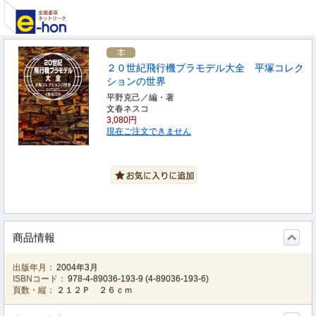
２０世紀飛行機プラモデル大全 平塚コレク
ションの世界
平野克己／編・著
文春ネスコ
3,080円
現在ご注文できません
商品情報
出版年月：
2004年3月
ISBNコード：
978-4-89036-193-9
(
4-89036-193-6
)
頁数・縦：
２１２Ｐ ２６ｃｍ