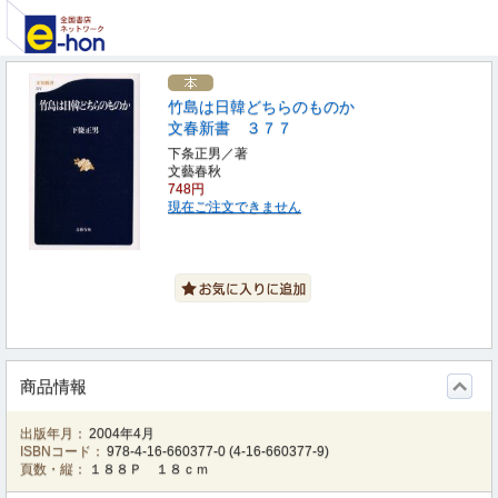
竹島は日韓どちらのものか
文春新書 ３７７
下条正男／著
文藝春秋
748円
現在ご注文できません
商品情報
出版年月：
2004年4月
ISBNコード：
978-4-16-660377-0
(
4-16-660377-9
)
頁数・縦：
１８８Ｐ １８ｃｍ