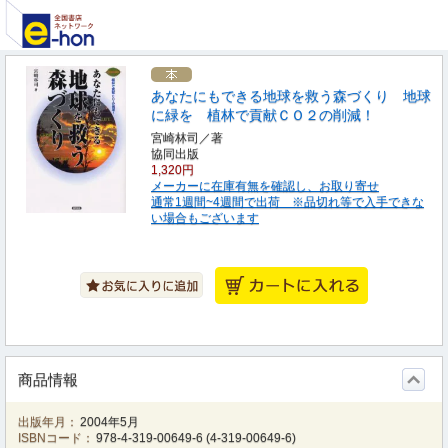
あなたにもできる地球を救う森づくり 地球
に緑を 植林で貢献ＣＯ２の削減！
宮崎林司／著
協同出版
1,320円
メーカーに在庫有無を確認し、お取り寄せ
通常1週間~4週間で出荷 ※品切れ等で入手できな
い場合もございます
商品情報
出版年月：
2004年5月
ISBNコード：
978-4-319-00649-6
(
4-319-00649-6
)