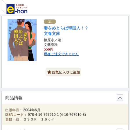
妻をめとらば韓国人！？
文春文庫
篠原令／著
文藝春秋
556円
現在ご注文できません
商品情報
出版年月：
2004年6月
ISBNコード：
978-4-16-767910-1
(
4-16-767910-8
)
頁数・縦：
２３０Ｐ １６ｃｍ