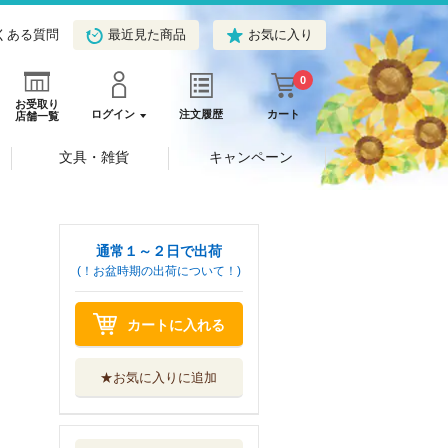
くある質問
最近見た商品
お気に入り
0
お受取り
ログイン
注文履歴
カート
店舗一覧
文具・雑貨
キャンペーン
通常１～２日で出荷
(！お盆時期の出荷について！)
カートに入れる
★お気に入りに追加
新日本古典文学大
系 ３９ オン...
岩波書店