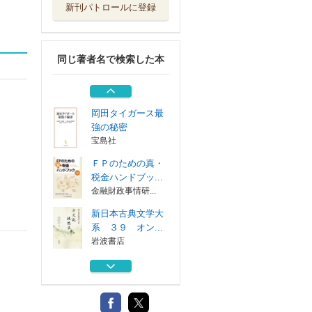
新刊パトロールに登録
吉田博作品集
東京美術
同じ著者名で検索した本
不動産オーナーの
ための会社活用...
大蔵財務協会
岡田タイガース最
強の秘密
宝島社
ＦＰのための真・
税金ハンドブッ...
金融財政事情研...
新日本古典文学大
系 ３９ オン...
岩波書店
吉田博作品集
東京美術