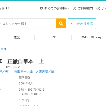
初めてのお客様へ
ご利用案内
よ
お届け！
こだわり検索
雑誌
CD
DVD・Blu-ray
中世
草 正徹自筆本 上
０１ 影印シリーズ
好／著〕 吉田幸一／編 大西善明／編
笠間書院
2004年6月
ド
978-4-305-70401-6
（
4-305-70401-3
）
1,760円