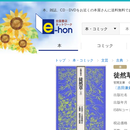
本、雑誌、CD・DVDをお近くの本屋さんに送料無料で
本
コミック
トップ
本・コミック
文芸
古典
徒然
笠間文庫 
〔吉田兼
出版社名
出版年月
ISBNコー
税込価格