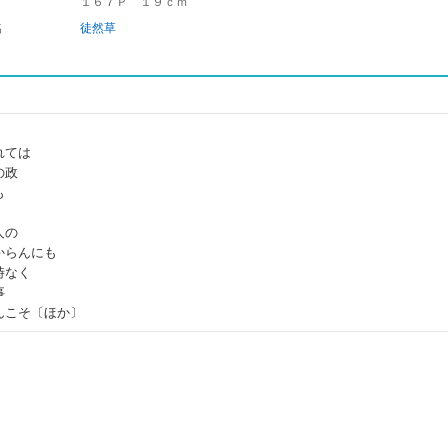
１６７Ｐ １９ｃｍ
名
徒然草
れては
の政
も
人の
からんにも
時なく
事
んこそ〔ほか〕