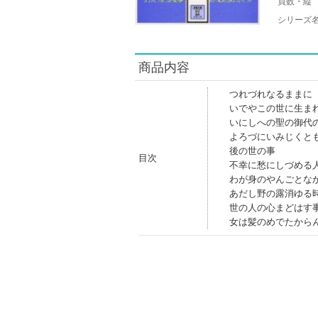
頁数・縦
シリーズ
商品内容
つれづれなるままに
いでやこの世に生ま
いにしへの聖の御代
よろづにいみじくと
後の世の事
目次
不幸に愁にしづめる
わが身のやんごとな
あだし野の露消ゆる
世の人の心まどはす
女は髪のめでたから