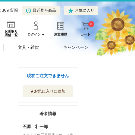
くある質問
最近見た商品
お気に入り
0
お受取り
ログイン
注文履歴
カート
店舗一覧
文具・雑貨
キャンペーン
現在ご注文できません
★お気に入りに追加
著者情報
石原 壮一郎