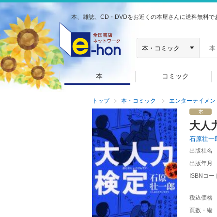
本、雑誌、CD・DVDをお近くの本屋さんに送料無料で
本
コミック
トップ
本・コミック
エンターテイメン
大人
石原壮一
出版社名
出版年月
ISBNコー
税込価格
頁数・縦