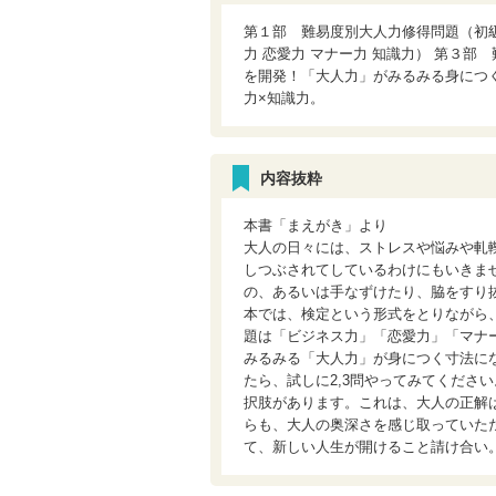
第１部 難易度別大人力修得問題（初級
力 恋愛力 マナー力 知識力） 第３
を開発！「大人力」がみるみる身につ
力×知識力。
内容抜粋
本書「まえがき」より
大人の日々には、ストレスや悩みや軋
しつぶされてしているわけにもいきま
の、あるいは手なずけたり、脇をすり
本では、検定という形式をとりながら
題は「ビジネス力」「恋愛力」「マナ
みるみる「大人力」が身につく寸法に
たら、試しに2,3問やってみてくださ
択肢があります。これは、大人の正解
らも、大人の奥深さを感じ取っていた
て、新しい人生が開けること請け合い