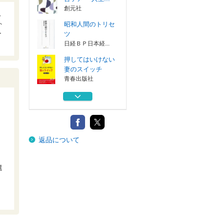
創元社
ス
ト
昭和人間のトリセ
ー
ツ
日経ＢＰ日本経...
押してはいけない
妻のスイッチ
青春出版社
失礼な一言
新潮社
無理をしない快感
返品について
「ラクにして...
、
ＫＡＤＯＫＡＷＡ
大人のための“名
選
言ケア” 人生...
創元社
昭和人間のトリセ
ツ