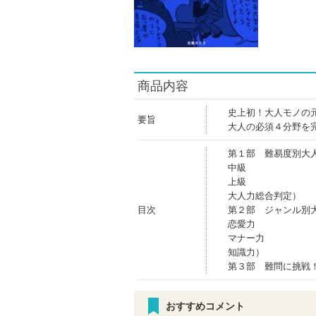
商品内容
史上初！大人モノの
要旨
大人の必須４分野を完
第１部 難易度別大
中級
上級
大人力総合判定）
目次
第２部 ジャンル別
恋愛力
マナー力
知識力）
第３部 難問に挑戦
おすすめコメント