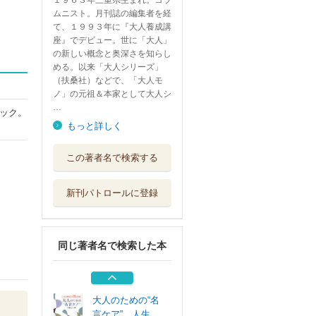
１９６３年三重県生まれ。コラ
ムニスト。月刊誌の編集者を経
て、１９９３年に『大人養成講
座』でデビュー。世に「大人」
の新しい概念と奥深さを知らし
める。以来「大人シリーズ」
（扶桑社）などで、「大人モ
ノ」の元祖＆本家として大人シ
…
ック。
もっと詳しく
押してはいけない
この著者名で検索する
妻のスイッチ
青春出版社
新刊パトロールに登録
失礼な一言
新潮社
同じ著者名で検索した本
無理をしない快感
「ラクにして...
ＫＡＤＯＫＡＷＡ
大人のための“名
言ケア” 人生...