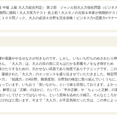
 中級 上級 大人力総合判定） 第２部 ジャンル別大人力強化問題（ビジネ
部 難問に挑戦！大人力実力テスト 史上初！大人モノの元祖＆本家が画期的テス
く１００問ノック。大人の必須４分野を完全攻略！ビジネス力×恋愛力×マナ
轢や葛藤ややるせなさが付きものです。しかし、いちいち打ちのめされたり押
せん。「大人力」は、大人の目の前に立ちはだかる邪魔モノをなぎ倒すため
抜けたりするための、欠かせない武器であり知恵でありテクニックです。この
、凝縮された「大人力」のエッセンスを盛り込ませていただきました。検定問
ー力」「知識力」の4分野。難易度別、分野別の検定に取り組んでいくうちに
なっています。いちおう「笑いながら」という線も目指しております。よかっ
い。解答には「正解」のほかに、たいてい「半分正解」や「ちょっと正解」の
はけっしてひとつではないから、という意味を込めた小細工。そんなところか
だければと思います。今まで「大人力」が不足気味だった方は、この本によっ
。