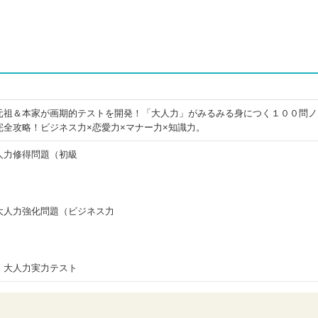
元祖＆本家が画期的テストを開発！「大人力」がみるみる身につく１００問ノ
全攻略！ビジネス力×恋愛力×マナー力×知識力。
人力修得問題（初級
大人力強化問題（ビジネス力
！大人力実力テスト