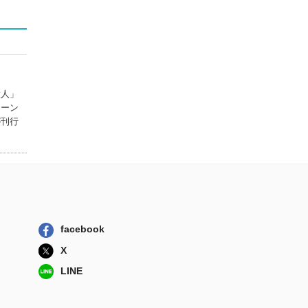
日経ＢＰ日本経...
押してはいけない
妻のスイッチ
青春出版社
失礼な一言
新潮社
大人」
シーン
が刊行
無理をしない快感
「ラクにして...
ＫＡＤＯＫＡＷＡ
facebook
X
LINE