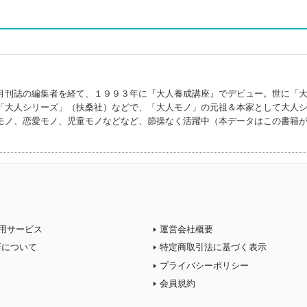
ウ)
月刊誌の編集者を経て、１９９３年に『大人養成講座』でデビュー。世に「
「大人シリーズ」（扶桑社）などで、「大人モノ」の元祖＆本家として大人
モノ、恋愛モノ、児童モノなどなど、節操なく活躍中（本データはこの書籍
用サービス
運営会社概要
店について
特定商取引法に基づく表示
プライバシーポリシー
会員規約