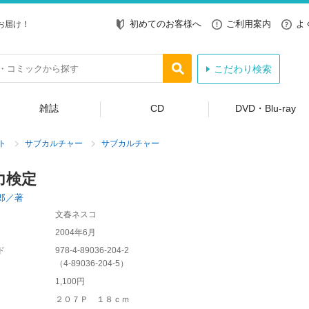
初めてのお客様へ
ご利用案内
よ
お届け！
こだわり検索
雑誌
CD
DVD・Blu-ray
ト
サブカルチャー
サブカルチャー
力検定
郎／著
文春ネスコ
2004年6月
ド
978-4-89036-204-2
（
4-89036-204-5
）
1,100円
２０７Ｐ １８ｃｍ