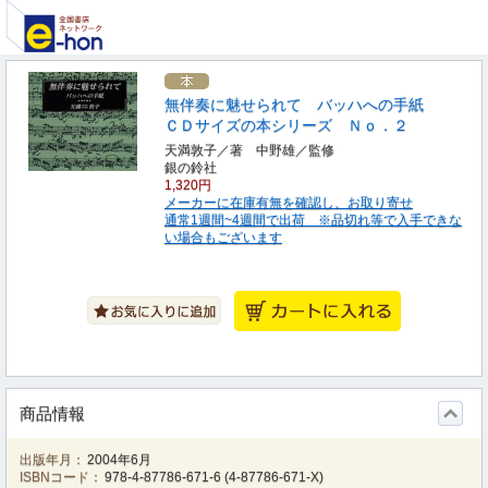
無伴奏に魅せられて バッハへの手紙
ＣＤサイズの本シリーズ Ｎｏ．２
天満敦子／著 中野雄／監修
銀の鈴社
1,320円
メーカーに在庫有無を確認し、お取り寄せ
通常1週間~4週間で出荷 ※品切れ等で入手できな
い場合もございます
商品情報
出版年月：
2004年6月
ISBNコード：
978-4-87786-671-6
(
4-87786-671-X
)