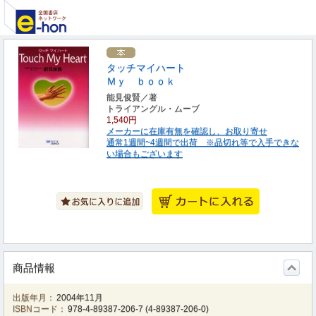
タッチマイハート
Ｍｙ ｂｏｏｋ
能見俊賢／著
トライアングル・ムーブ
1,540円
メーカーに在庫有無を確認し、お取り寄せ
通常1週間~4週間で出荷 ※品切れ等で入手できな
い場合もございます
商品情報
出版年月：
2004年11月
ISBNコード：
978-4-89387-206-7
(
4-89387-206-0
)