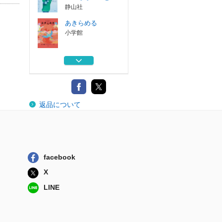
静山社
あきらめる
小学館
肉体のジェンダー
を笑うな
集英社
ミライの源氏物語
返品について
淡交社
陽ちゃんからのそ
よ風
河出書房新社
facebook
魔法のつららペン
X
つららペンと...
静山社
LINE
あきらめる
小学館