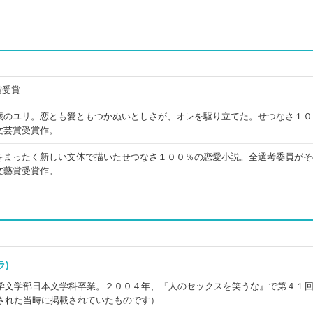
賞受賞
歳のユリ。恋とも愛ともつかぬいとしさが、オレを駆り立てた。せつなさ１０
文芸賞受賞作。
をまったく新しい文体で描いたせつなさ１００％の恋愛小説。全選考委員がそ
文藝賞受賞作。
ーラ)
学文学部日本文学科卒業。２００４年、『人のセックスを笑うな』で第４１
された当時に掲載されていたものです）