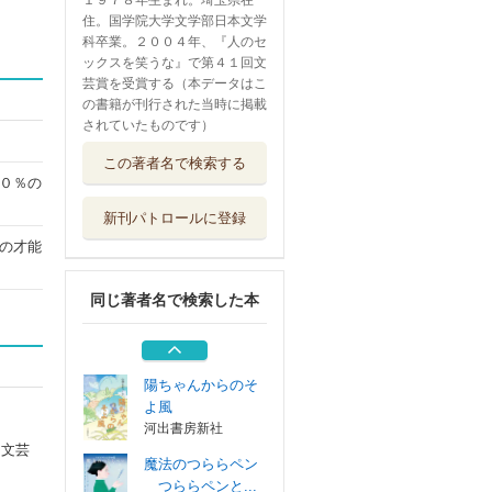
１９７８年生まれ。埼玉県在
住。国学院大学文学部日本文学
科卒業。２００４年、『人のセ
ックスを笑うな』で第４１回文
芸賞を受賞する（本データはこ
の書籍が刊行された当時に掲載
されていたものです）
あきらめる
この著者名で検索する
小学館
０％の
新刊パトロールに登録
肉体のジェンダー
の才能
を笑うな
集英社
同じ著者名で検索した本
ミライの源氏物語
淡交社
陽ちゃんからのそ
よ風
河出書房新社
回文芸
魔法のつららペン
つららペンと...