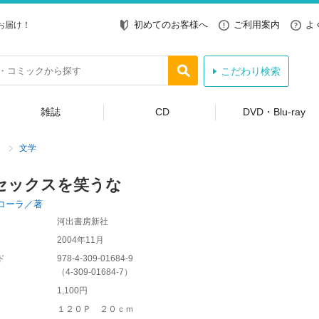
初めてのお客様へ
ご利用案内
よ
お届け！
こだわり検索
雑誌
CD
DVD・Blu-ray
文学
セックスを笑うな
コーラ／著
河出書房新社
2004年11月
ド
978-4-309-01684-9
（
4-309-01684-7
）
1,100円
１２０Ｐ ２０ｃｍ