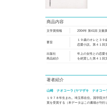
商品内容
文学賞情報
2004年 第41回 文藝
１９歳のオレと３９
要旨
恋愛小説。第４１回
出版社
年上の女性との恋愛
商品紹介
を絶賛した第４１回
著者紹介
山崎 ナオコーラ (ヤマザキ ナオコ
１９７８年生まれ。埼玉県在住。国学院大
賞を受賞する（本データはこの書籍が刊行