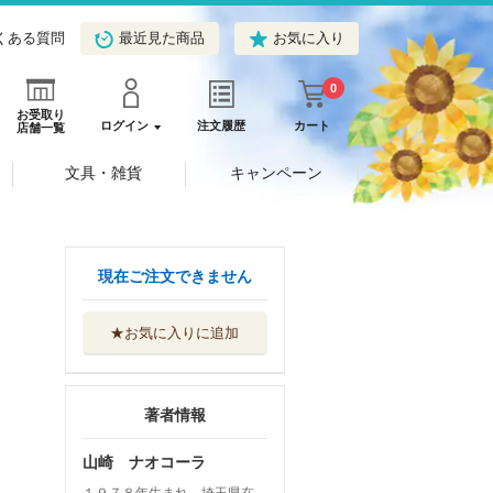
くある質問
最近見た商品
お気に入り
0
お受取り
ログイン
注文履歴
カート
店舗一覧
文具・雑貨
キャンペーン
現在ご注文できません
★お気に入りに追加
著者情報
山崎 ナオコーラ