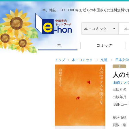
本、雑誌、CD・DVDをお近くの本屋さんに送料無料で
本
コミック
トップ
本・コミック
文芸
日本文学
人の
山崎ナオ
出版社名
出版年月
ISBNコー
税込価格
頁数・縦