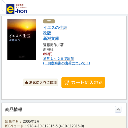
イエスの生涯
改版
新潮文庫
遠藤周作／著
新潮社
693円
通常１～２日で出荷
(！お盆時期の出荷について！)
商品情報
出版年月：
2005年1月
ISBNコード：
978-4-10-112316-5
(
4-10-112316-0
)