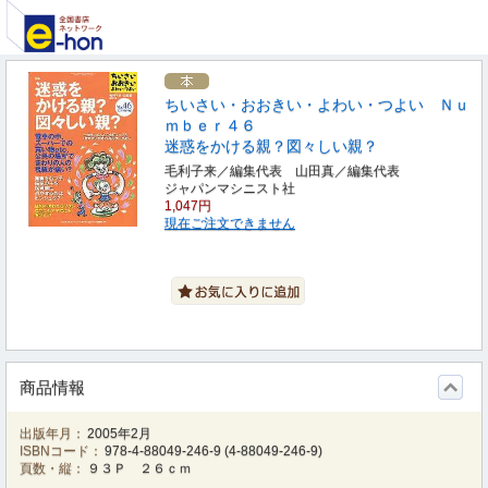
ちいさい・おおきい・よわい・つよい Ｎｕ
ｍｂｅｒ４６
迷惑をかける親？図々しい親？
毛利子来／編集代表 山田真／編集代表
ジャパンマシニスト社
1,047円
現在ご注文できません
商品情報
出版年月：
2005年2月
ISBNコード：
978-4-88049-246-9
(
4-88049-246-9
)
頁数・縦：
９３Ｐ ２６ｃｍ