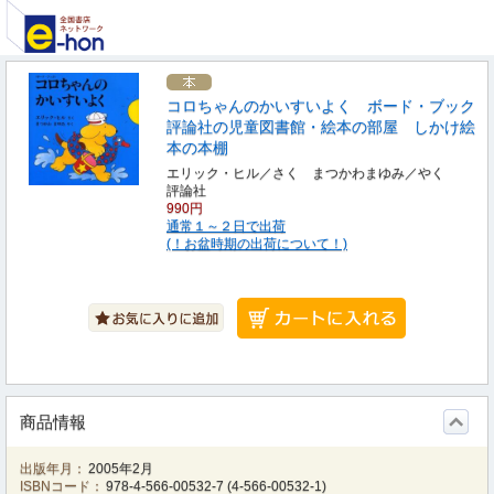
コロちゃんのかいすいよく ボード・ブック
評論社の児童図書館・絵本の部屋 しかけ絵
本の本棚
エリック・ヒル／さく まつかわまゆみ／やく
評論社
990円
通常１～２日で出荷
(！お盆時期の出荷について！)
商品情報
出版年月：
2005年2月
ISBNコード：
978-4-566-00532-7
(
4-566-00532-1
)