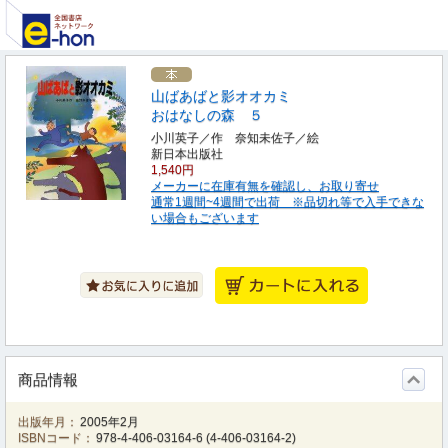
山ばあばと影オオカミ
おはなしの森 ５
小川英子／作 奈知未佐子／絵
新日本出版社
1,540円
メーカーに在庫有無を確認し、お取り寄せ
通常1週間~4週間で出荷 ※品切れ等で入手できな
い場合もございます
商品情報
出版年月：
2005年2月
ISBNコード：
978-4-406-03164-6
(
4-406-03164-2
)