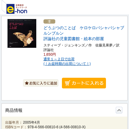
どうぶつのことば ケロケロバシャバシャブ
ルンブルン
評論社の児童図書館・絵本の部屋
スティーブ・ジェンキンズ／作 佐藤見果夢／訳
評論社
1,650円
通常１～２日で出荷
(！お盆時期の出荷について！)
商品情報
出版年月：
2005年4月
ISBNコード：
978-4-566-00810-6
(
4-566-00810-X
)