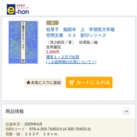
枕草子 能因本 上 学習院大学蔵
笠間文庫 ０３ 影印シリーズ
〔清少納言／著〕 松尾聡／編
笠間書院
2,200円
通常１～２日で出荷
(！お盆時期の出荷について！)
商品情報
出版年月：
2005年4月
ISBNコード：
978-4-305-70403-0
(
4-305-70403-X
)
頁数・縦：
２２２Ｐ １９ｃｍ