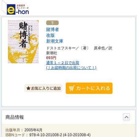
賭博者
改版
新潮文庫
ドストエフスキー／〔著〕 原卓也／訳
新潮社
693円
通常１～２日で出荷
(！お盆時期の出荷について！)
商品情報
出版年月：
2005年4月
ISBNコード：
978-4-10-201008-2
(
4-10-201008-4
)