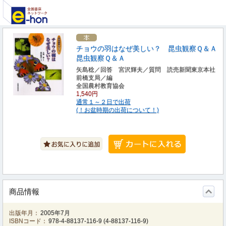
チョウの羽はなぜ美しい？ 昆虫観察Ｑ＆Ａ
昆虫観察Ｑ＆Ａ
矢島稔／回答 宮沢輝夫／質問 読売新聞東京本社
前橋支局／編
全国農村教育協会
1,540円
通常１～２日で出荷
(！お盆時期の出荷について！)
商品情報
出版年月：
2005年7月
ISBNコード：
978-4-88137-116-9
(
4-88137-116-9
)