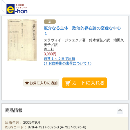
厄介なる主体 政治的存在論の空虚な中心
１
スラヴォイ・ジジェク／著 鈴木俊弘／訳 増田久
美子／訳
青土社
3,080円
通常１～２日で出荷
(！お盆時期の出荷について！)
商品情報
出版年月：
2005年9月
ISBNコード：
978-4-7917-6076-3
(
4-7917-6076-X
)