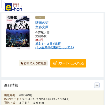
曙光の街
文春文庫
今野敏／著
文藝春秋
858円
通常１～２日で出荷
(！お盆時期の出荷について！)
商品情報
出版年月：
2005年9月
ISBNコード：
978-4-16-767953-8
(
4-16-767953-1
)
頁数・縦：
３７５Ｐ １６ｃｍ