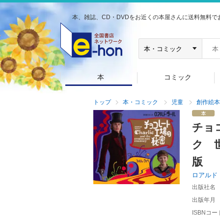
本、雑誌、CD・DVDをお近くの本屋さんに送料無料で
本
コミック
トップ
本・コミック
児童
創作絵本
チョ
ク 
版
ロアルド
出版社名
出版年月
ISBNコー