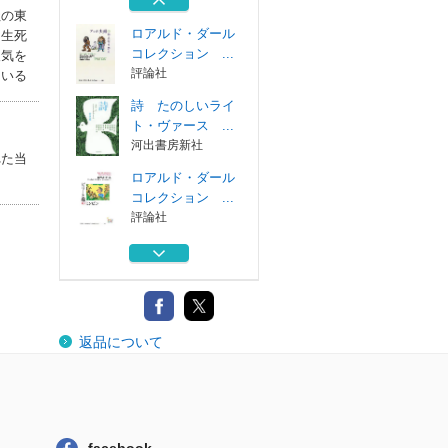
河出書房新社
社の東
ロアルド・ダール
く生死
コレクション ...
人気を
評論社
ている
詩 たのしいライ
ト・ヴァース ...
河出書房新社
れた当
ロアルド・ダール
コレクション ...
評論社
フィネガンズ・ウ
ェイク １・２
河出書房新社
フィネガンズ・ウ
返品について
ェイク ３・４
河出書房新社
ロアルド・ダール
コレクション ...
評論社