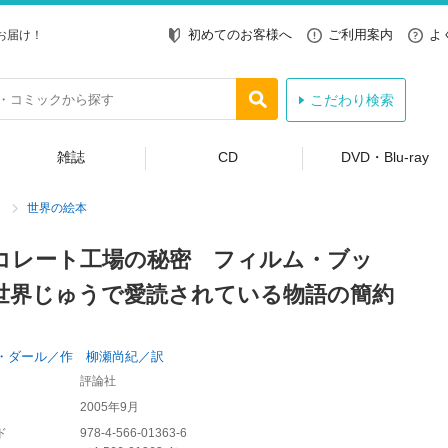
初めてのお客様へ
ご利用案内
よ
お届け！
こだわり検索
雑誌
CD
DVD・Blu-ray
世界の絵本
コレート工場の秘密 フィルム・ブッ
世界じゅうで愛読されている物語の簡約
・ダール／作 柳瀬尚紀／訳
評論社
2005年9月
ド
978-4-566-01363-6