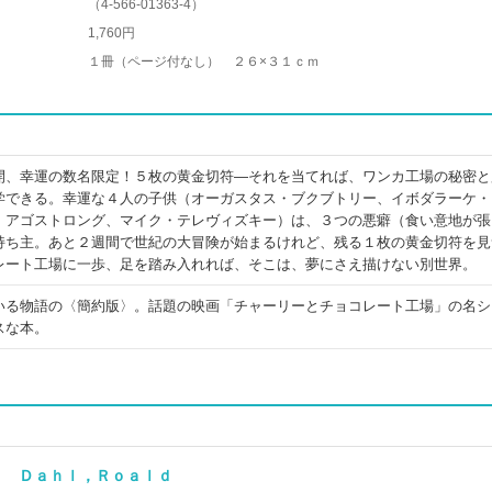
（
4-566-01363-4
）
1,760円
１冊（ページ付なし） ２６×３１ｃｍ
開、幸運の数名限定！５枚の黄金切符―それを当てれば、ワンカ工場の秘密と
学できる。幸運な４人の子供（オーガスタス・ブクブトリー、イボダラーケ・
・アゴストロング、マイク・テレヴィズキー）は、３つの悪癖（食い意地が張
持ち主。あと２週間で世紀の大冒険が始まるけれど、残る１枚の黄金切符を見
レート工場に一歩、足を踏み入れれば、そこは、夢にさえ描けない別世界。
いる物語の〈簡約版〉。話題の映画「チャーリーとチョコレート工場」の名シ
スな本。
) Ｄａｈｌ，Ｒｏａｌｄ