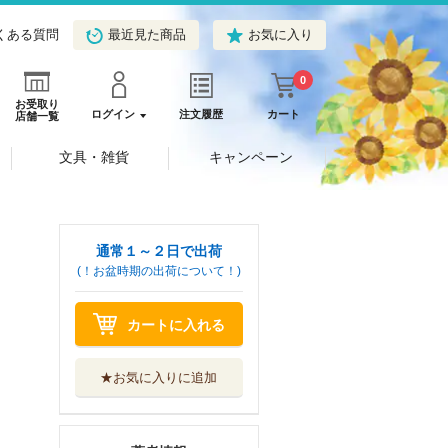
くある質問
最近見た商品
お気に入り
0
お受取り
ログイン
注文履歴
カート
店舗一覧
文具・雑貨
キャンペーン
通常１～２日で出荷
(！お盆時期の出荷について！)
カートに入れる
★お気に入りに追加