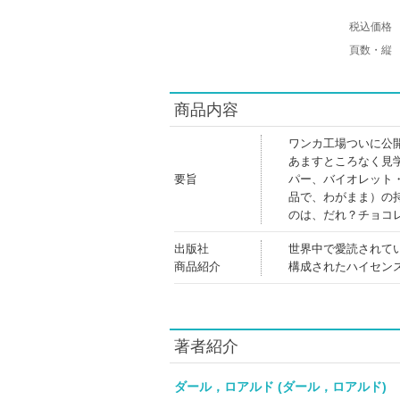
税込価格
頁数・縦
商品内容
ワンカ工場ついに公
あますところなく見
要旨
パー、バイオレット
品で、わがまま）の
のは、だれ？チョコ
出版社
世界中で愛読されて
商品紹介
構成されたハイセン
著者紹介
ダール，ロアルド (ダール，ロアルド