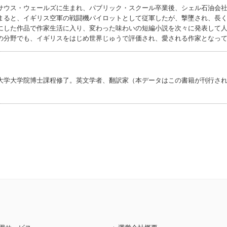
サウス・ウェールズに生まれ、パブリック・スクール卒業後、シェル石油会
まると、イギリス空軍の戦闘機パイロットとして従軍したが、撃墜され、長
にした作品で作家生活に入り、変わった味わいの短編小説を次々に発表して
の分野でも、イギリスをはじめ世界じゅうで評価され、愛される作家となっ
大学大学院博士課程修了。英文学者、翻訳家（本データはこの書籍が刊行さ