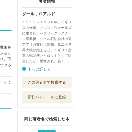
著者情報
ダール，ロアルド
１９１６～１９９０年。イギリ
スの作家。サウス・ウェールズ
に生まれ、パブリック・スクー
ル卒業後、シェル石油会社の東
アフリカ支社に勤務。第二次世
魔術を
界大戦が始まると、イギリス空
ショッ
軍の戦闘機パイロットとして従
り、下
軍したが、撃墜され、長く …
つける
もっと詳しく
ロアルド・ダール
ーンで
この著者名で検索する
コレクション ...
評論社
新刊パトロールに登録
フィネガンズ・ウ
ェイク １・２
河出書房新社
同じ著者名で検索した本
フィネガンズ・ウ
ェイク ３・４