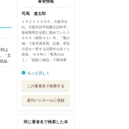
著者情報
司馬 遼太郎
１９２３‐１９９６。大阪市生
れ。大阪外語学校蒙古語科卒。
産経新聞文化部に勤めていた１
９６０（昭和３５）年、『梟の
城』で直木賞受賞。以後、歴史
り
小説を一新する話題作を続々と
太郎は
発表。’６６年に『竜馬がゆ
」「文
く』『国盗り物語』で菊池寛
収録。
…
もっと詳しく
竜馬がゆく １５
この著者名で検索する
文藝春秋
新刊パトロールに登録
街道をゆく文庫版
全４３巻＋夜話...
朝日新聞出版
同じ著者名で検索した本
竜馬がゆく １４