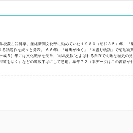
語学校蒙古語科卒。産経新聞文化部に勤めていた１９６０（昭和３５）年、『
する話題作を続々と発表。’６６年に『竜馬がゆく』『国盗り物語』で菊池寛
平成５）年には文化勲章を受章。“司馬史観”とよばれる自在で明晰な歴史の見
『街道をゆく』などの連載半ばにして急逝。享年７２（本データはこの書籍が