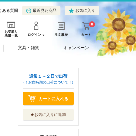
くある質問
最近見た商品
お気に入り
0
お受取り
ログイン
注文履歴
カート
店舗一覧
文具・雑貨
キャンペーン
通常１～２日で出荷
(！お盆時期の出荷について！)
カートに入れる
★お気に入りに追加