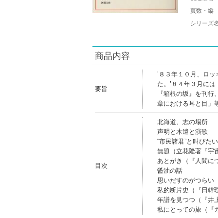
頁数・縦
シリーズ
商品内容
’８３年１０月、ロ
た。’８４年３月に
要旨
『箱根の坂』を刊行
章における耳と目」
北海道、志の場所
声明と木遣と演歌
“市民諸君”と叫びた
無題（立花隆著『宇
あとがき（『人間に
目次
醤油の話
思いだすのがつらい
私的断片史（『日韓
年譜を見つつ（『井
私にとっての旅（『