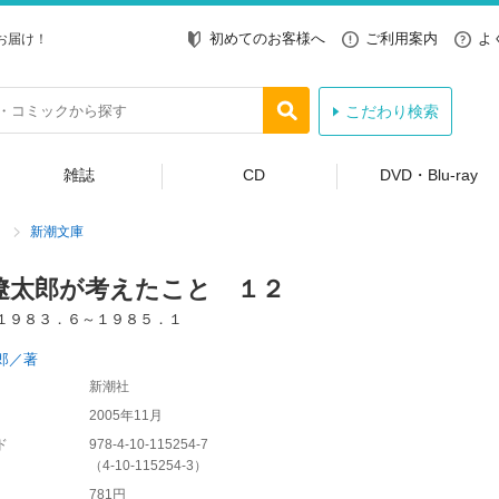
初めてのお客様へ
ご利用案内
よ
お届け！
こだわり検索
雑誌
CD
DVD・Blu-ray
新潮文庫
遼太郎が考えたこと １２
１９８３．６～１９８５．１
郎／著
新潮社
2005年11月
ド
978-4-10-115254-7
（
4-10-115254-3
）
781円