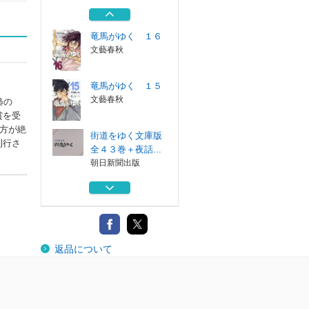
文藝春秋
竜馬がゆく １６
文藝春秋
竜馬がゆく １５
文藝春秋
梟の
賞を受
方が絶
街道をゆく文庫版
刊行さ
全４３巻＋夜話...
朝日新聞出版
竜馬がゆく １４
文藝春秋
竜馬がゆく １６
返品について
文藝春秋
竜馬がゆく １５
文藝春秋