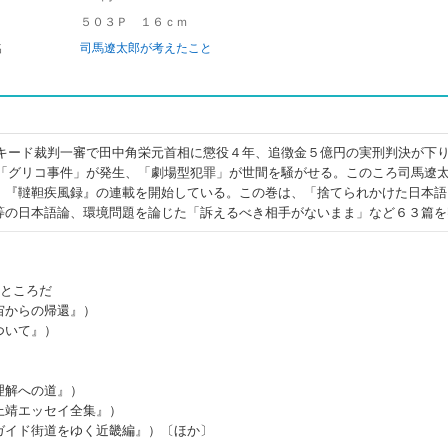
５０３Ｐ １６ｃｍ
名
司馬遼太郎が考えたこと
ッキード裁判一審で田中角栄元首相に懲役４年、追徴金５億円の実刑判決が下
は「グリコ事件」が発生、「劇場型犯罪」が世間を騒がせる。このころ司馬遼
、『韃靼疾風録』の連載を開始している。この巻は、「捨てられかけた日本語
等の日本語論、環境問題を論じた「訴えるべき相手がないまま」など６３篇を
いところだ
宙からの帰還』）
ついて』）
理解への道』）
上靖エッセイ全集』）
ガイド街道をゆく近畿編』）〔ほか〕