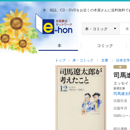
本、雑誌、CD・DVDをお近くの本屋さんに送料無料で
本
コミック
トップ
本・コミック
文庫
日本文学
司馬
エッセイ
新潮文庫
司馬遼太
出版社名
出版年月
ISBNコー
税込価格