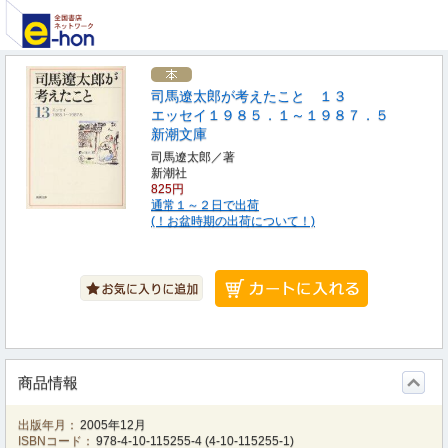
司馬遼太郎が考えたこと １３
エッセイ１９８５．１～１９８７．５
新潮文庫
司馬遼太郎／著
新潮社
825円
通常１～２日で出荷
(！お盆時期の出荷について！)
商品情報
出版年月：
2005年12月
ISBNコード：
978-4-10-115255-4
(
4-10-115255-1
)