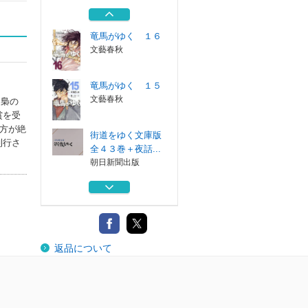
文藝春秋
竜馬がゆく １６
文藝春秋
竜馬がゆく １５
文藝春秋
『梟の
賞を受
方が絶
街道をゆく文庫版
刊行さ
全４３巻＋夜話...
朝日新聞出版
竜馬がゆく １４
文藝春秋
竜馬がゆく １６
返品について
文藝春秋
竜馬がゆく １５
文藝春秋