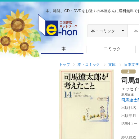
本、雑誌、CD・DVDをお近くの本屋さんに送料無料で
本
コミック
トップ
本・コミック
文庫
日本文学
司馬
エッセイ
新潮文庫
司馬遼太
出版社名
出版年月
ISBNコー
税込価格