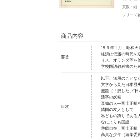
頁数・縦
シリーズ
商品内容
’８９年１月、昭和
経済は低迷の時代を
要旨
リス、オランダ等を
学校国語教科書のた
以下、無用のことな
文学から見た日本歴
無題（「残したい“日
活字の妖精
真如の人―富士正晴
目次
隣国の友人として
私どもの誇りである
なによりも国語
遊戯自在 富士正晴
高貴な少年（編集委