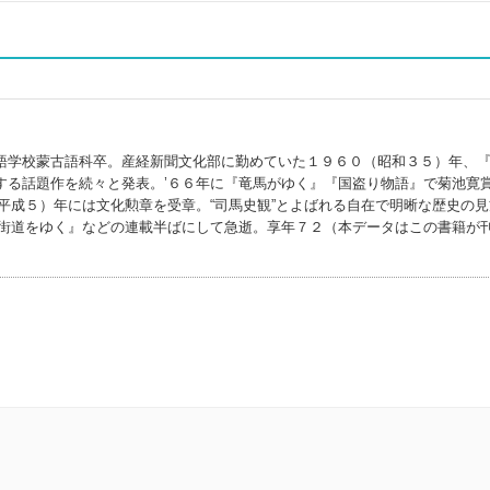
語学校蒙古語科卒。産経新聞文化部に勤めていた１９６０（昭和３５）年、
する話題作を続々と発表。’６６年に『竜馬がゆく』『国盗り物語』で菊池寛
平成５）年には文化勲章を受章。“司馬史観”とよばれる自在で明晰な歴史の見
『街道をゆく』などの連載半ばにして急逝。享年７２（本データはこの書籍が