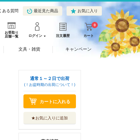
くある質問
最近見た商品
お気に入り
0
お受取り
ログイン
注文履歴
カート
店舗一覧
文具・雑貨
キャンペーン
通常１～２日で出荷
(！お盆時期の出荷について！)
カートに入れる
★お気に入りに追加