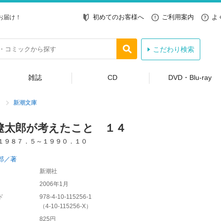
初めてのお客様へ
ご利用案内
よ
お届け！
こだわり検索
雑誌
CD
DVD・Blu-ray
新潮文庫
遼太郎が考えたこと １４
１９８７．５～１９９０．１０
郎／著
新潮社
2006年1月
ド
978-4-10-115256-1
（
4-10-115256-X
）
825円