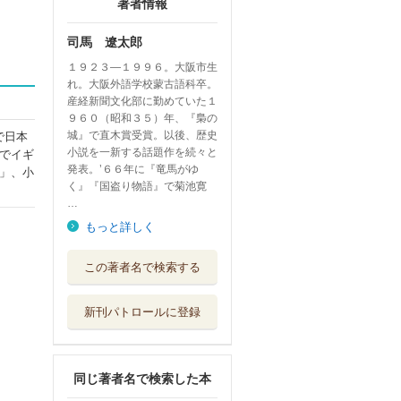
著者情報
司馬 遼太郎
１９２３―１９９６。大阪市生
れ。大阪外語学校蒙古語科卒。
産経新聞文化部に勤めていた１
９６０（昭和３５）年、『梟の
城』で直木賞受賞。以後、歴史
で日本
小説を一新する話題作を続々と
でイギ
発表。’６６年に『竜馬がゆ
」、小
く』『国盗り物語』で菊池寛
…
もっと詳しく
竜馬がゆく １５
この著者名で検索する
文藝春秋
新刊パトロールに登録
街道をゆく文庫版
全４３巻＋夜話...
朝日新聞出版
同じ著者名で検索した本
竜馬がゆく １４