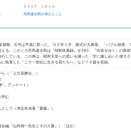
５３１Ｐ １６ｃｍ
名
司馬遼太郎が考えたこと
天皇崩御。元号は平成に変った。’９０年１月、株式が大暴落。「バブル崩壊」
迎える。このころ司馬遼太郎は『韃靼疾風録』を刊行、『街道をゆく』の取材
旅行している。この巻は、昭和天皇への思いを綴った「空に徹しぬいた偉大さ
めに執筆した「二十一世紀に生きる君たちへ」など７０篇を収録。
がら（「上方花舞台」）
史
本”」アンケート）
を悼む
人として（津志本貞著『薔薇』）
員会編『山村雄一先生とその人脈』）〔ほか〕