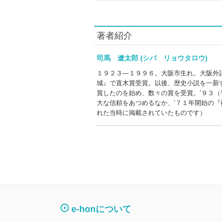
著者紹介
司馬 遼太郎 (シバ リョウタロウ)
１９２３―１９９６。大阪市生れ。大阪外
城』で直木賞受賞。以後、歴史小説を一新
賞したのを始め、数々の賞を受賞。’９３（
大な信頼をあつめるなか、’７１年開始の
れた当時に掲載されていたものです）
e-honについて