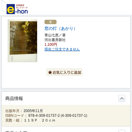
窓の灯（あかり）
青山七恵／著
河出書房新社
1,100円
現在ご注文できません
商品情報
出版年月：
2005年11月
ISBNコード：
978-4-309-01737-2
(
4-309-01737-1
)
頁数・縦：
１１９Ｐ ２０ｃｍ