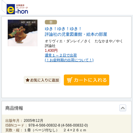
ゆき！ゆき！ゆき！
評論社の児童図書館・絵本の部屋
オリヴィエ・ダンレイ／さく たなかまや／やく
評論社
1,430円
通常１～２日で出荷
(！お盆時期の出荷について！)
商品情報
出版年月：
2005年12月
ISBNコード：
978-4-566-00832-8
(
4-566-00832-0
)
頁数・縦：
１冊（ページ付なし） ２４×２６ｃｍ