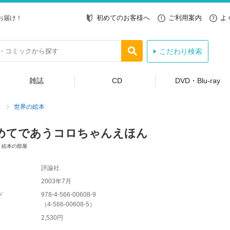
初めてのお客様へ
ご利用案内
よ
お届け！
こだわり検索
雑誌
CD
DVD・Blu-ray
世界の絵本
めてであうコロちゃんえほん
・絵本の部屋
評論社
2003年7月
ド
978-4-566-00608-9
（
4-566-00608-5
）
2,530円