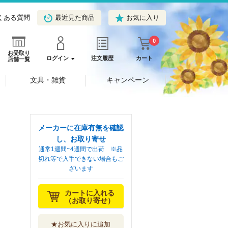
くある質問
最近見た商品
お気に入り
0
お受取り
ログイン
注文履歴
カート
店舗一覧
文具・雑貨
キャンペーン
メーカーに在庫有無を確認
し、お取り寄せ
通常1週間~4週間で出荷 ※品
切れ等で入手できない場合もご
ざいます
カートに入れる
（お取り寄せ）
★お気に入りに追加