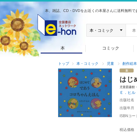
本、雑誌、CD・DVDをお近くの本屋さんに送料無料で
本
コミック
トップ
本・コミック
児童
創作絵本
はじ
児童図書館
Ｅ．ヒル
出版社名
出版年月
ISBNコー
税込価格