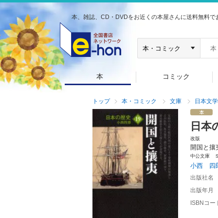
本、雑誌、CD・DVDをお近くの本屋さんに送料無料で
本
コミック
トップ
本・コミック
文庫
日本文学
日本
改版
開国と攘
中公文庫 
小西 四
出版社名
出版年月
ISBNコー