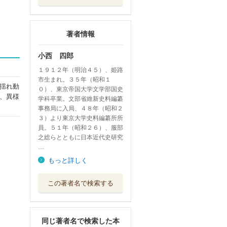
著者情報
小西 四郎
１９１２年（明治４５）、姫路
市生まれ。３５年（昭和１
揺れ動
０）、東京帝国大学文学部国史
、異様
学科卒業。文部省維新史料編纂
事務局に入局、４８年（昭和２
３）より東京大学史料編纂所所
員。５１年（昭和２６）、服部
之総らとともに日本近代史研究
…
もっと詳しく
この著者名で検索する
同じ著者名で検索した本