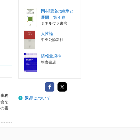
岡村理論の継承と
展開 第４巻
ミネルヴァ書房
人性論
中央公論新社
情報量規準
朝倉書店
纂事務
返品について
究会を
この書