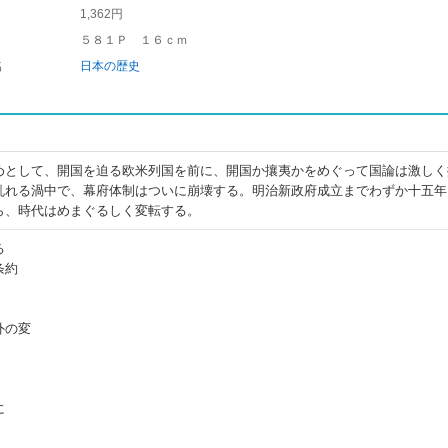
1,362円
５８１Ｐ １６ｃｍ
名
日本の歴史
めとして、開国を迫る欧米列国を前に、開国か攘夷かをめぐって国論は激しく
乱れる渦中で、幕府体制はついに崩壊する。明治新政府成立までわずか十五年
ら、時代はめまぐるしく変転する。
る
条約
外の変
に