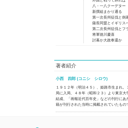
外国と戦ってみれば
八・一八クーデター
新撰組まかり通る
第一次長州征伐と倒
薩長同盟とイギリス
第二次長州征伐とフ
将軍徳川慶喜
討幕か大政奉還か
著者紹介
小西 四郎 (コニシ シロウ)
１９１２年（明治４５）、姫路市生まれ。
局に入局、４８年（昭和２３）より東京大
結成、「画報近代百年史」などの刊行にあ
籍が刊行された当時に掲載されていたもの