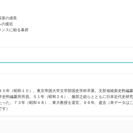
幕派の成長
への接近
ランスに頼る幕府
３５年（昭和１０）、東京帝国大学文学部国史学科卒業。文部省維新史料編
学史料編纂所所員。５１年（昭和２６）、服部之総らとともに日本近代史研
たった。７３年（昭和４８）、東大教授を退官。９６年、逝去（本データは
です）