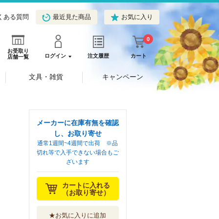
くある質問
最近見た商品
お気に入り
0
お受取り
ログイン
注文履歴
カート
店舗一覧
文具・雑貨
キャンペーン
メーカーに在庫有無を確認
し、お取り寄せ
通常1週間~4週間で出荷 ※品
切れ等で入手できない場合もご
ざいます
カートに入れる
（お取り寄せ）
★お気に入りに追加