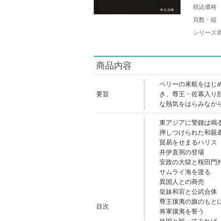
税込価格
頁数・縦
シリーズ
商品内容
ペリーの来航をはじ
要旨
き、尊王・佐幕入り
な熱気をはらみなが
東アジアに警鐘は鳴
押しつけられた和親
貿易をせまるハリス
井伊直弼の登場
安政の大獄と桜田門
サムライ海を渡る
異国人との商売
皇妹和宮と公武合体
尊王攘夷の旗のもと
目次
将軍攘夷を誓う