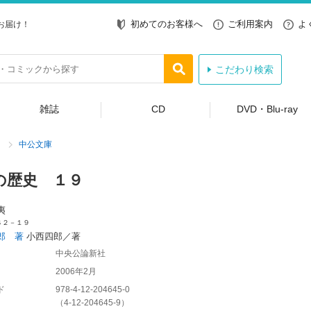
初めてのお客様へ
ご利用案内
よ
お届け！
こだわり検索
雑誌
CD
DVD・Blu-ray
中公文庫
の歴史 １９
夷
Ｓ２－１９
郎 著
小西四郎／著
中央公論新社
2006年2月
ド
978-4-12-204645-0
（
4-12-204645-9
）