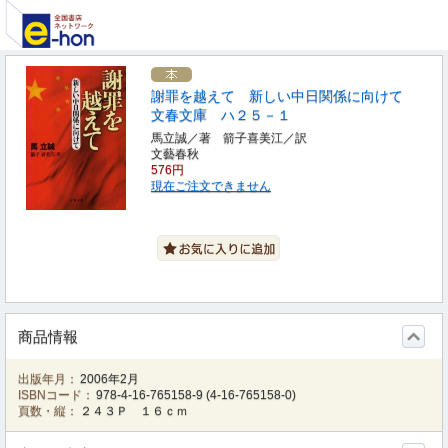
謝罪を越えて 新しい中日関係に向けて
文春文庫 ハ２５－１
馬立誠／著 箭子喜美江／訳
文藝春秋
576円
現在ご注文できません
商品情報
出版年月：
2006年2月
ISBNコード：
978-4-16-765158-9
(
4-16-765158-0
)
頁数・縦：
２４３Ｐ １６ｃｍ