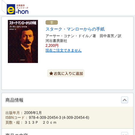
スターク・マンローからの手紙
アーサー・コナン・ドイル／著 田中喜芳／訳
河出書房新社
2,200円
現在ご注文できません
商品情報
出版年月：
2006年1月
ISBNコード：
978-4-309-20454-3
(
4-309-20454-6
)
頁数・縦：
３１３Ｐ ２０ｃｍ