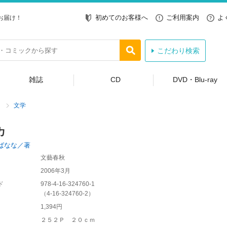
初めてのお客様へ
ご利用案内
よ
お届け！
こだわり検索
雑誌
CD
DVD・Blu-ray
文学
カ
ばなな／著
文藝春秋
2006年3月
ド
978-4-16-324760-1
（
4-16-324760-2
）
1,394円
２５２Ｐ ２０ｃｍ