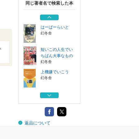
同じ著者名で検索した本
旅人のように
幻冬舎
はーばーらいと
幻冬舎
い
短いこの人生でい
ちばん大事なもの
幻冬舎
上機嫌でいこう
幻冬舎
ＴＵＧＵＭＩ
中央公論新社
旅人のように
返品について
幻冬舎
はーばーらいと