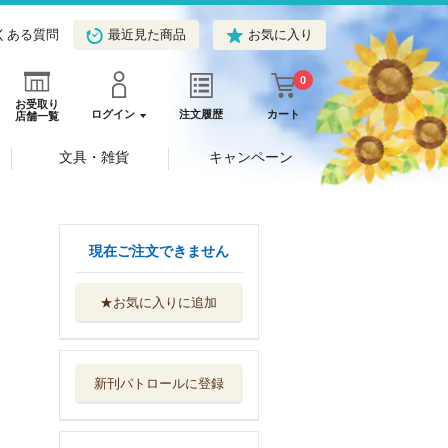
くある質問
最近見た商品
お気に入り
0
お受取り
ログイン
注文履歴
カート
店舗一覧
文具・雑貨
キャンペーン
現在ご注文できません
★お気に入りに追加
上機嫌でいこう
幻冬舎
新刊パトロールに登録
ＴＵＧＵＭＩ
中央公論新社