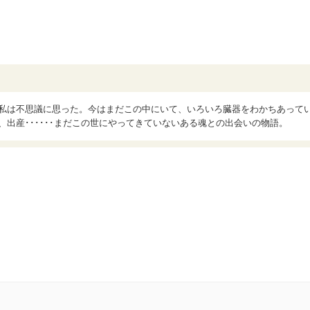
と私は不思議に思った。今はまだこの中にいて、いろいろ臓器をわかちあって
、出産･･････まだこの世にやってきていないある魂との出会いの物語。