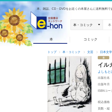
本、雑誌、CD・DVDをお近くの本屋さんに送料無料で
本
コミック
トップ
本・コミック
文芸
日本文学
イル
よしもと
出版社名
出版年月
ISBNコー
税込価格
頁数・縦