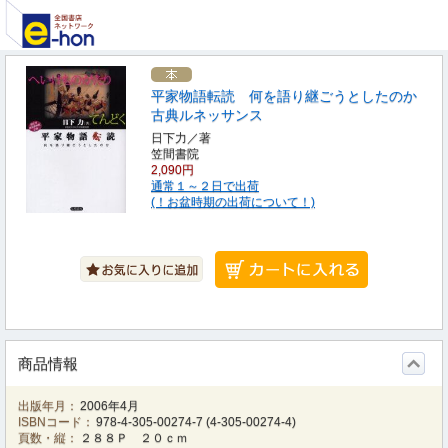
平家物語転読 何を語り継ごうとしたのか
古典ルネッサンス
日下力／著
笠間書院
2,090円
通常１～２日で出荷
(！お盆時期の出荷について！)
商品情報
出版年月：
2006年4月
ISBNコード：
978-4-305-00274-7
(
4-305-00274-4
)
頁数・縦：
２８８Ｐ ２０ｃｍ