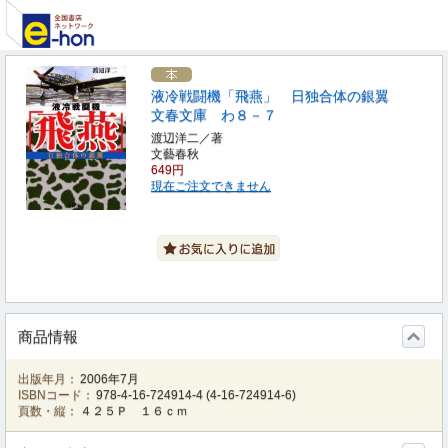
液冷戦闘機「飛燕」 日独合体の銀翼
文春文庫 わ８－７
渡辺洋二／著
文藝春秋
649円
現在ご注文できません
商品情報
出版年月：
2006年7月
ISBNコード：
978-4-16-724914-4
(
4-16-724914-6
)
頁数・縦：
４２５Ｐ １６ｃｍ