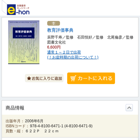
教育評価事典
辰野千寿／監修 石田恒好／監修 北尾倫彦／監修
図書文化社
6,600円
通常１～２日で出荷
(！お盆時期の出荷について！)
商品情報
出版年月：
2006年6月
ISBNコード：
978-4-8100-6471-1
(
4-8100-6471-9
)
頁数・縦：
６２２Ｐ ２２ｃｍ