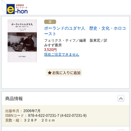
ポーランドのユダヤ人 歴史・文化・ホロコ
ースト
フェリクス・ティフ／編著 阪東宏／訳
みすず書房
3,520円
現在ご注文できません
商品情報
出版年月：
2006年7月
ISBNコード：
978-4-622-07231-7
(
4-622-07231-9
)
頁数・縦：
３２８Ｐ ２０ｃｍ