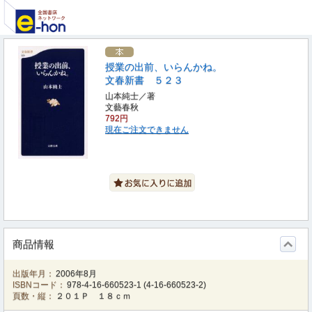
授業の出前、いらんかね。
文春新書 ５２３
山本純士／著
文藝春秋
792円
現在ご注文できません
商品情報
出版年月：
2006年8月
ISBNコード：
978-4-16-660523-1
(
4-16-660523-2
)
頁数・縦：
２０１Ｐ １８ｃｍ