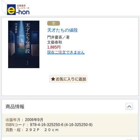
天才たちの値段
門井慶喜／著
文藝春秋
1,885円
現在ご注文できません
商品情報
出版年月：
2006年9月
ISBNコード：
978-4-16-325250-6
(
4-16-325250-9
)
頁数・縦：
２９２Ｐ ２０ｃｍ