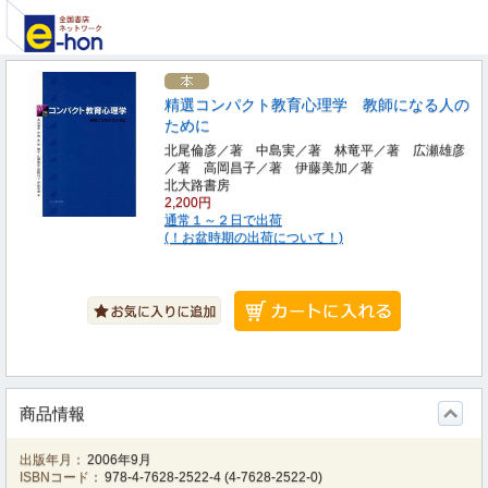
精選コンパクト教育心理学 教師になる人の
ために
北尾倫彦／著 中島実／著 林竜平／著 広瀬雄彦
／著 高岡昌子／著 伊藤美加／著
北大路書房
2,200円
通常１～２日で出荷
(！お盆時期の出荷について！)
商品情報
出版年月：
2006年9月
ISBNコード：
978-4-7628-2522-4
(
4-7628-2522-0
)