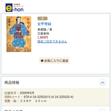
女甲冑録
東郷隆／著
文藝春秋
1,969円
現在ご注文できません
商品情報
出版年月：
2006年9月
ISBNコード：
978-4-16-325020-5
(
4-16-325020-4
)
頁数・縦：
２３８Ｐ ２０ｃｍ